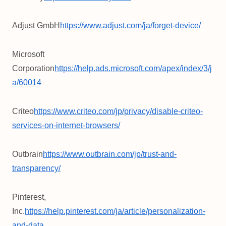
Adjust GmbH
https://www.adjust.com/ja/forget-device/
Microsoft
Corporation
https://help.ads.microsoft.com/apex/index/3/j
a/60014
Criteo
https://www.criteo.com/jp/privacy/disable-criteo-
services-on-internet-browsers/
Outbrain
https://www.outbrain.com/jp/trust-and-
transparency/
Pinterest,
Inc.
https://help.pinterest.com/ja/article/personalization-
and-data