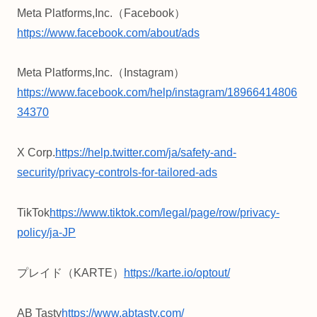
Meta Platforms,Inc.（Facebook）
https://www.facebook.com/about/ads
Meta Platforms,Inc.（Instagram）
https://www.facebook.com/help/instagram/18966414806
34370
X Corp.
https://help.twitter.com/ja/safety-and-
security/privacy-controls-for-tailored-ads
TikTok
https://www.tiktok.com/legal/page/row/privacy-
policy/ja-JP
プレイド（KARTE）
https://karte.io/optout/
AB Tasty
https://www.abtasty.com/