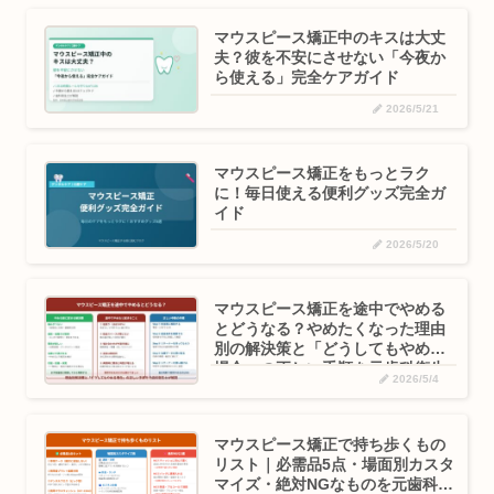
マウスピース矯正中のキスは大丈
夫？彼を不安にさせない「今夜か
ら使える」完全ケアガイド
2026/5/21
マウスピース矯正をもっとラク
に！毎日使える便利グッズ完全ガ
イド
2026/5/20
マウスピース矯正を途中でやめる
とどうなる？やめたくなった理由
別の解決策と「どうしてもやめる
場合」の正しい手順を元歯科衛生
2026/5/4
士が解説
マウスピース矯正で持ち歩くもの
リスト｜必需品5点・場面別カスタ
マイズ・絶対NGなものを元歯科衛