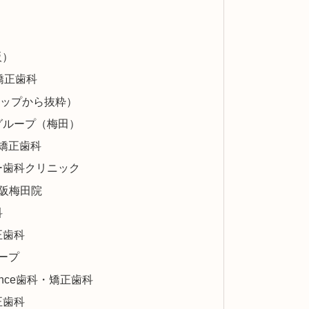
）
阪）
科・矯正歯科
マップから抜粋）
グループ（梅田）
A矯正歯科
ー歯科クリニック
 大阪梅田院
科
正歯科
ープ
igence歯科・矯正歯科
正歯科