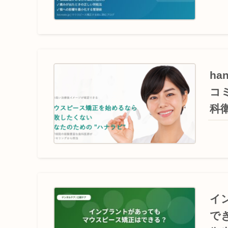
ha
コ
科
イ
で