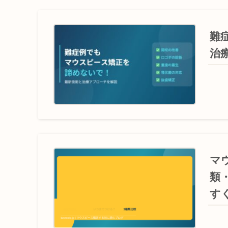
難
治
マ
類
す