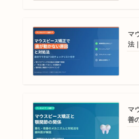
マ
法
マ
善