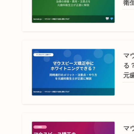
衛
マ
る
元
マ