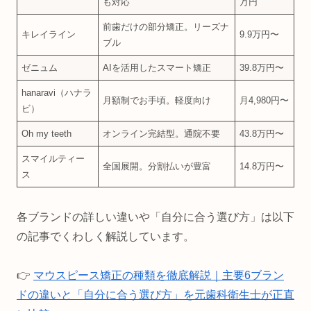
も対応
万円
前歯だけの部分矯正。リーズナ
キレイライン
9.9万円〜
ブル
ゼニュム
AIを活用したスマート矯正
39.8万円〜
hanaravi（ハナラ
月額制でお手頃。軽度向け
月4,980円〜
ビ）
Oh my teeth
オンライン完結型。通院不要
43.8万円〜
スマイルティー
全国展開。分割払いが豊富
14.8万円〜
ス
各ブランドの詳しい違いや「自分に合う選び方」は以下
の記事でくわしく解説しています。
👉
マウスピース矯正の種類を徹底解説｜主要6ブラン
ドの違いと「自分に合う選び方」を元歯科衛生士が正直