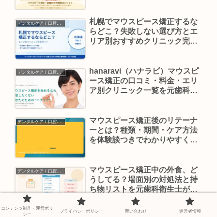
歯科衛生士が正直に解説
札幌でマウスピース矯正するな
デンタルケア / 口腔ケア
らどこ？失敗しない選び方とエ
リア別おすすめクリニック完全
ガイド
hanaravi（ハナラビ）マウスピ
デンタルケア / 口腔ケア
ース矯正の口コミ・料金・エリ
ア別クリニック一覧を元歯科衛
生士が正直に解説
マウスピース矯正後のリテーナ
デンタルケア / 口腔ケア
ーとは？種類・期間・ケア方法
を体験談つきでわかりやすく解
説
マウスピース矯正中の外食、ど
デンタルケア / 口腔ケア
うしてる？場面別の対処法と持
ち物リストを元歯科衛生士が解
説
コンテンツ制作・運営ポリ
プライバシーポリシー
問い合わせ
運営者情報
シー