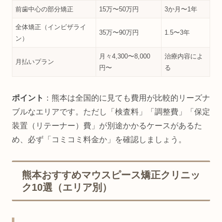
前歯中心の部分矯正
15万〜50万円
3か月〜1年
全体矯正（インビザライ
35万〜90万円
1.5〜3年
ン）
月々4,300〜8,000
治療内容によ
月払いプラン
円〜
る
ポイント
：熊本は全国的に見ても費用が比較的リーズナ
ブルなエリアです。ただし「検査料」「調整費」「保定
装置（リテーナー）費」が別途かかるケースがあるた
め、必ず「コミコミ料金か」を確認しましょう。
熊本おすすめマウスピース矯正クリニッ
ク10選（エリア別）