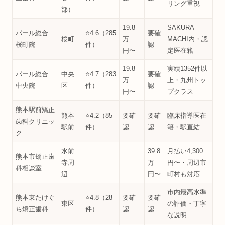
リング重視
部）
19.8
SAKURA
パール総合
⭐4.6（285
要確
桜町
万
MACHI内・認
桜町院
件）
認
円〜
定医在籍
19.8
実績1352件以
パール総合
中央
⭐4.7（283
要確
万
上・九州トッ
中央院
区
件）
認
円〜
プクラス
熊本駅前矯正
熊本
⭐4.2（85
要確
要確
臨床指導医在
歯科クリニッ
駅前
件）
認
認
籍・駅直結
ク
水前
39.8
月払い4,300
熊本市矯正歯
寺周
–
–
万
円〜・周辺市
科相談室
辺
円〜
町村も対応
市内最高水準
熊本東たけぐ
⭐4.8（28
要確
要確
東区
の評価・丁寧
ち矯正歯科
件）
認
認
な説明