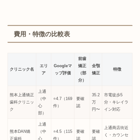
費用・特徴の比較表
前歯
エリ
Googleマ
矯正
全顎
クリニック名
特徴
ア
ップ評価
（部
矯正
分）
上通
熊本上通矯正
35.2
市電徒歩5
（中
⭐4.7（169
要確
歯科クリニッ
万
分・キレイラ
心
件）
認
ク
円〜
イン対応
部）
上通
上通商店街近
熊本DAN矯
（中
⭐4.5（115
要確
要確
く・カウンセ
正歯科
心
件）
認
認