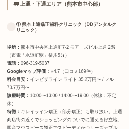
🚃 上通・下通エリア（熊本市中心部）
① 熊本上通矯正歯科クリニック（DDデンタルク
リニック）
場所：
熊本市中央区上通町7-2 モアーズビル上通 2階
（市電「水道町駅」徒歩5分）
電話：
096-319-5037
Googleマップ評価：
⭐4.7（口コミ169件）
料金目安：
インビザライン ライト 35.2万円〜 / フル
73.7万円〜
診療時間：
10:00〜13:00 / 14:00〜19:00（休診：不定
休）
特徴：
キレイライン矯正（部分矯正）も取り扱い。上通
商店街の近くでショッピングのついでに通える好立地。
国産マウスピース矯正でスピーディかつリーズナブル。