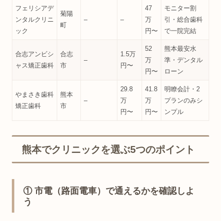
フェリシアデ
47
モニター割
菊陽
ンタルクリニ
–
–
万
引・総合歯科
町
ック
円〜
で一院完結
52
熊本最安水
合志アンビシ
合志
1.5万
–
万
準・デンタル
ャス矯正歯科
市
円〜
円〜
ローン
29.8
41.8
明瞭会計・2
やまさき歯科
熊本
–
万
万
プランのみシ
矯正歯科
市
円〜
円〜
ンプル
熊本でクリニックを選ぶ5つのポイント
① 市電（路面電車）で通えるかを確認しよ
う