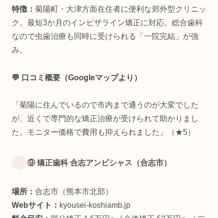
特徴：
菊陽町・大津方面在住者に便利な郊外型クリニッ
ク。最短3か月のインビザライン矯正に対応。総合歯科
なので虫歯治療も同時に受けられる「一院完結」が強
み。
💬 口コミ概要（Googleマップより）
「菊陽に住んでいるので市内まで通うのが大変でした
が、近くで専門的な矯正治療が受けられて助かりまし
た。モニター価格で費用も抑えられました」（★5）
⑨ 矯正歯科 合志アンビシャス（合志市）
場所：
合志市（熊本市北部）
Webサイト：
kyousei-koshiamb.jp