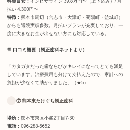
料金目安：
インビザライン 39.8万円〜（上下込み）/ 月
払い 4,300円〜
特徴：
熊本市周辺（合志市・大津町・菊陽町・益城町）
からも通院実績多数。月払いプランが充実しており、一
度に大きなお金が出せない方にも対応している。
💬 口コミ概要（矯正歯科ネットより）
「ガタガタだった歯ならびがキレイになってとても満足
しています。治療費用も分けて支払えたので、家計への
負担が少なくて助かりました」（★5）
⑦ 熊本東たけぐち矯正歯科
場所：
熊本市東区小峯2丁目7-30
電話：
096-288-6652