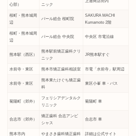
上通商店街内
心部）
ニック
桜町・熊本城周
SAKURA MACHI
パール総合 桜町院
辺
Kumamoto 2階
桜町・熊本城周
パール総合 中央院
中央区 市電沿線
辺
熊本駅前矯正歯科クリ
熊本駅（西区）
JR熊本駅すぐ
ニック
水前寺・東区
熊本市矯正歯科相談室
市電「水前寺」駅周辺
熊本東たけぐち矯正歯
水前寺・東区
東区小峯 車・バス
科
フェリシアデンタルク
菊陽町（郊外）
菊陽町 車
リニック
矯正歯科 合志アンビ
合志市（郊外）
合志市 車
シャス
熊本市内
やまさき歯科矯正歯科
詳細は公式サイト