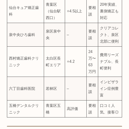
青葉区
20年実績、
仙台キュア矯正歯
要相
（仙台駅
⭐4.5以上
裏側矯正も
科
談
西口）
対応
クリアコレ
泉区泉中
要相
泉中央ひろ歯科
–
クト、泉区
央
談
北部に便利
24
費用リーズ
西村矯正歯科クリ
太白区長
万〜
⭐4.2
ナブル、長
ニック
町エリア
63
町便利
万円
インビザラ
要相
六丁目歯科医院
若林区
–
イン症例豊
談
富
五橋デンタルクリ
青葉区五
要相
口コミ人
高評価
ニック
橋
談
気、接客◎