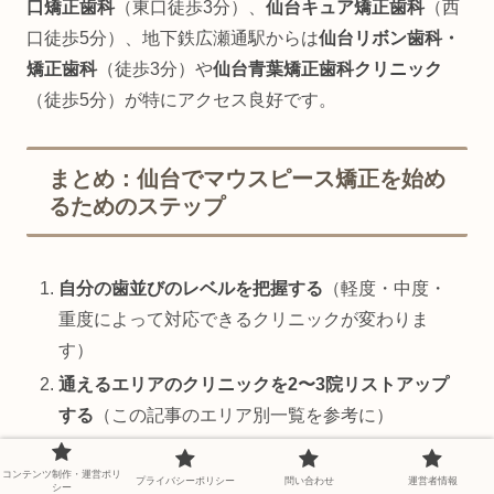
口矯正歯科
（東口徒歩3分）、
仙台キュア矯正歯科
（西
口徒歩5分）、地下鉄広瀬通駅からは
仙台リボン歯科・
矯正歯科
（徒歩3分）や
仙台青葉矯正歯科クリニック
（徒歩5分）が特にアクセス良好です。
まとめ：仙台でマウスピース矯正を始め
るためのステップ
自分の歯並びのレベルを把握する
（軽度・中度・
重度によって対応できるクリニックが変わりま
す）
通えるエリアのクリニックを2〜3院リストアップ
する
（この記事のエリア別一覧を参考に）
無料カウンセリングを予約して比較する
（費用・
コンテンツ制作・運営ポリ
期間・担当医の説明のわかりやすさを比べましょ
プライバシーポリシー
問い合わせ
運営者情報
シー