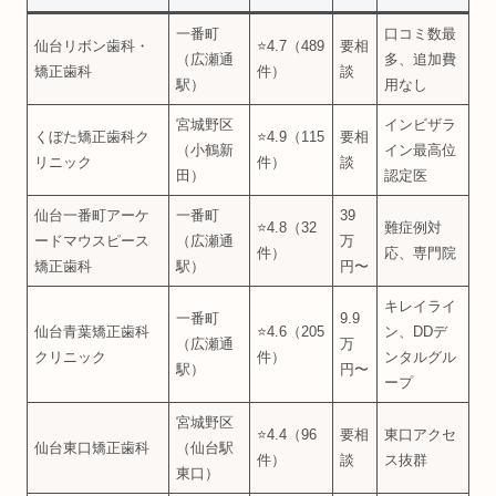
一番町
口コミ数最
仙台リボン歯科・
⭐4.7（489
要相
（広瀬通
多、追加費
矯正歯科
件）
談
駅）
用なし
宮城野区
インビザラ
くぼた矯正歯科ク
⭐4.9（115
要相
（小鶴新
イン最高位
リニック
件）
談
田）
認定医
仙台一番町アーケ
一番町
39
⭐4.8（32
難症例対
ードマウスピース
（広瀬通
万
件）
応、専門院
矯正歯科
駅）
円〜
キレイライ
一番町
9.9
仙台青葉矯正歯科
⭐4.6（205
ン、DDデ
（広瀬通
万
クリニック
件）
ンタルグル
駅）
円〜
ープ
宮城野区
⭐4.4（96
要相
東口アクセ
仙台東口矯正歯科
（仙台駅
件）
談
ス抜群
東口）