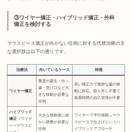
③ワイヤー矯正・ハイブリッド矯正・外科
矯正を検討する
マウスピース矯正が向かない症例に対する代替治療の主
な選択肢は以下の通りです。
治療法
向いているケース
特徴
重度の叢生・出っ
高い矯正力で複雑な歯の移
歯・受け口など大
ワイヤー矯正
動に対応。取り外し不要で
きな移動が必要な
装着時間の自己管理が不要
症例
ハイブリッド
大きな移動後に細
ワイヤーで平行移動→マウ
矯正
（ワイヤ
かい調整が必要な
スピースで仕上げというハ
ー＋マウスピ
症例
イブリッドアプローチ