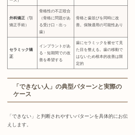
ース）
骨格性の不正咬合
外科矯正
（顎
（骨格に問題があ
骨格と歯並びを同時に改
矯正手術）
る受け口・出っ
善。保険適用の可能性あり
歯）
歯にセラミックを被せて見
インプラントがあ
セラミック矯
た目を整える。歯の移動で
る・短期間での改
正
はないため根本的改善は限
善を希望する
定的
「できない人」の典型パターンと実際の
ケース
「できない」と判断されやすいパターンを具体的にお伝
えします。