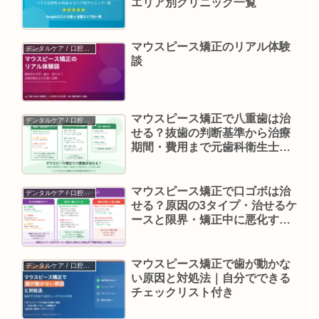
エリア別クリニック一覧
マウスピース矯正のリアル体験
デンタルケア / 口腔ケア
談
マウスピース矯正で八重歯は治
デンタルケア / 口腔ケア
せる？抜歯の判断基準から治療
期間・費用まで元歯科衛生士が
正直に解説
マウスピース矯正で口ゴボは治
デンタルケア / 口腔ケア
せる？原因の3タイプ・治せるケ
ースと限界・矯正中に悪化する
理由まで元歯科衛生士が解説
マウスピース矯正で歯が動かな
デンタルケア / 口腔ケア
い原因と対処法｜自分でできる
チェックリスト付き