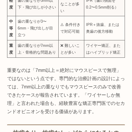
軽
歯の重なりが3mm以
IPR（歯の側面を
なことが多
度
下・飛び出しが小さい
0.2〜0.5mm削る）
い
中
歯の重なりが3〜
⚠️ 条件付き
IPR＋抜歯、または
等
6mm・飛び出しが目
で対応可能
奥歯の後方移動
度
立つ
重
歯の重なりが7mm以
❌ 難しいこ
ワイヤー矯正、また
度
上・骨格的な問題あり
とが多い
はハイブリッド矯正
重要なのは「7mm以上＝絶対にマウスピースで無理」
ではないという点です。専門的な治療計画の設計によっ
ては、7mm以上の重なりでもマウスピースのみで改善
できたケースが報告されています。「ワイヤーしか無
理」と言われた場合も、経験豊富な矯正専門医でのセカ
ンドオピニオンを受ける価値があります。