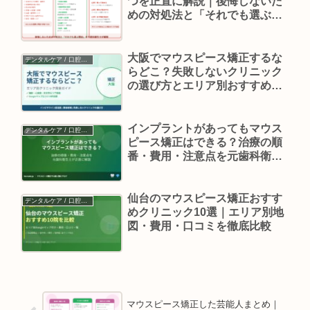
つを正直に解説｜後悔しないた
めの対処法と「それでも選ぶ理
由」
大阪でマウスピース矯正するな
デンタルケア / 口腔ケア
らどこ？失敗しないクリニック
の選び方とエリア別おすすめ完
全ガイド
インプラントがあってもマウス
デンタルケア / 口腔ケア
ピース矯正はできる？治療の順
番・費用・注意点を元歯科衛生
士が正直に解説
仙台のマウスピース矯正おすす
デンタルケア / 口腔ケア
めクリニック10選｜エリア別地
図・費用・口コミを徹底比較
マウスピース矯正した芸能人まとめ｜