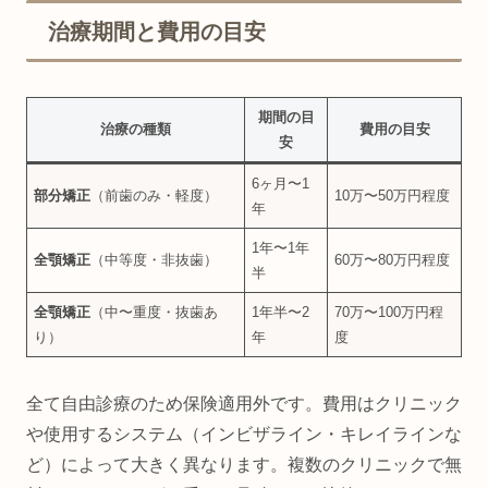
治療期間と費用の目安
期間の目
治療の種類
費用の目安
安
6ヶ月〜1
部分矯正
（前歯のみ・軽度）
10万〜50万円程度
年
1年〜1年
全顎矯正
（中等度・非抜歯）
60万〜80万円程度
半
全顎矯正
（中〜重度・抜歯あ
1年半〜2
70万〜100万円程
り）
年
度
全て自由診療のため保険適用外です。費用はクリニック
や使用するシステム（インビザライン・キレイラインな
ど）によって大きく異なります。複数のクリニックで無