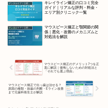
キレイライン矯正の口コミ完全
デンタルケア / 口腔ケア
ガイド｜リアルな評判・料金・
エリア別クリニック一覧
マウスピース矯正と顎関節の関
デンタルケア / 口腔ケア
係｜悪化・改善のメカニズムと
対処法を解説
マウスピース矯正のデメリット7つを正
直に解説｜後悔しないための対処法と
「それでも選ぶ理由」
マウスピース矯正で出っ歯は治せる？
原因の種類・抜歯の判断・Eライン改善
まで元歯科衛生士が解説