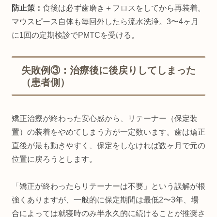
防止策：
食後は必ず歯磨き＋フロスをしてから再装着。
マウスピース自体も毎回外したら流水洗浄。3〜4ヶ月
に1回の定期検診でPMTCを受ける。
失敗例③：治療後に後戻りしてしまった
（患者側）
矯正治療が終わった安心感から、リテーナー（保定装
置）の装着をやめてしまう方が一定数います。歯は矯正
直後が最も動きやすく、保定をしなければ数ヶ月で元の
位置に戻ろうとします。
「矯正が終わったらリテーナーは不要」という誤解が根
強くありますが、一般的に保定期間は最低2〜3年、場
合によっては就寝時のみ半永久的に続けることが推奨さ