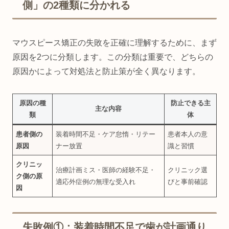
側」の2種類に分かれる
マウスピース矯正の失敗を正確に理解するために、まず
原因を2つに分類します。この分類は重要で、どちらの
原因かによって対処法と防止策が全く異なります。
原因の種
防止できる主
主な内容
類
体
患者側の
装着時間不足・ケア怠惰・リテー
患者本人の意
原因
ナー放置
識と習慣
クリニッ
治療計画ミス・医師の経験不足・
クリニック選
ク側の原
適応外症例の無理な受入れ
びと事前確認
因
失敗例①：装着時間不足で歯が計画通り