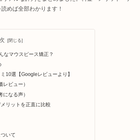
を読めば全部わかります！
次
どんなマウスピース矯正？
め
10選【Googleレビューより】
評価レビュー）
参考になる声）
デメリットを正直に比較
について