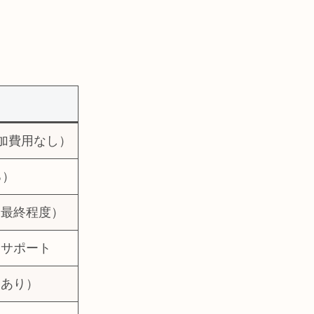
追加費用なし）
る）
・最終程度）
トサポート
クあり）