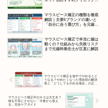
全ガイド
マウスピース矯正の種類を徹底
デンタルケア / 口腔ケア
解説｜主要6ブランドの違いと
「自分に合う選び方」を元歯科
衛生士が正直に比較
マウスピース矯正で本当に歯は
デンタルケア / 口腔ケア
動くの？仕組みから失敗リスク
まで元歯科衛生士が正直に解説
マウスピース矯正を途中でやめるとど
うなる？やめたくなった理由別の解決
策と「どうしてもやめる場合」の正し
い手順を元歯科衛生士が解説
マウスピース矯正中のキスは大丈夫？
彼を不安にさせない「今夜から使え
る」完全ケアガイド