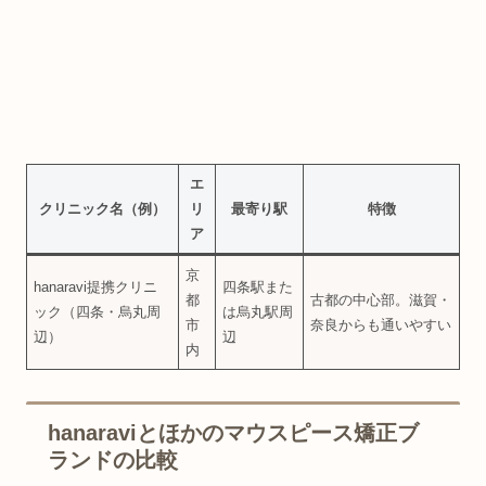
エ
クリニック名（例）
リ
最寄り駅
特徴
ア
京
hanaravi提携クリニ
四条駅また
都
古都の中心部。滋賀・
ック（四条・烏丸周
は烏丸駅周
市
奈良からも通いやすい
辺）
辺
内
hanaraviとほかのマウスピース矯正ブ
ランドの比較