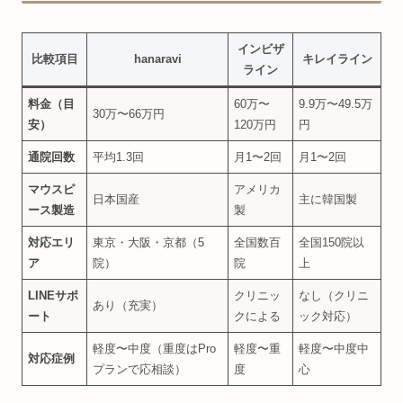
インビザ
比較項目
hanaravi
キレイライン
ライン
料金（目
60万〜
9.9万〜49.5万
30万〜66万円
安）
120万円
円
通院回数
平均1.3回
月1〜2回
月1〜2回
マウスピ
アメリカ
日本国産
主に韓国製
ース製造
製
対応エリ
東京・大阪・京都（5
全国数百
全国150院以
ア
院）
院
上
LINEサポ
クリニッ
なし（クリニ
あり（充実）
ート
クによる
ック対応）
軽度〜中度（重度はPro
軽度〜重
軽度〜中度中
対応症例
プランで応相談）
度
心